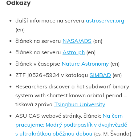
Odkazy
další informace na serveru
astroserver.org
(en)
článek na serveru
NASA/ADS
(en)
článek na serveru
Astro-ph
(en)
článek v časopise
Nature Astronomy
(en)
ZTF J0526+5934 v katalogu
SIMBAD
(en)
Researchers discover a hot subdwarf binary
system with shortest known orbital period –
tisková zpráva
Tsinghua University
ASU CAS webové stránky, článek:
Na čem
pracujeme: Modrý podtrpaslík v dvojhvězdě
s ultrakrátkou oběžnou dobou
(cs, M. Švanda)