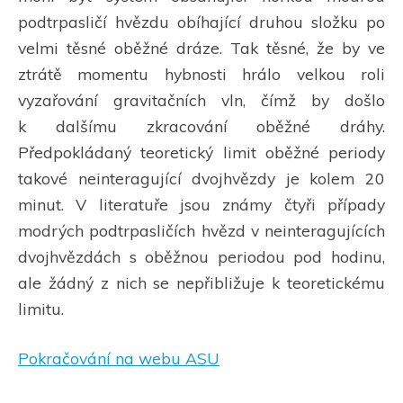
podtrpasličí hvězdu obíhající druhou složku po
velmi těsné oběžné dráze. Tak těsné, že by ve
ztrátě momentu hybnosti hrálo velkou roli
vyzařování gravitačních vln, čímž by došlo
k dalšímu zkracování oběžné dráhy.
Předpokládaný teoretický limit oběžné periody
takové neinteragující dvojhvězdy je kolem 20
minut. V literatuře jsou známy čtyři případy
modrých podtrpasličích hvězd v neinteragujících
dvojhvězdách s oběžnou periodou pod hodinu,
ale žádný z nich se nepřibližuje k teoretickému
limitu.
Pokračování na webu ASU