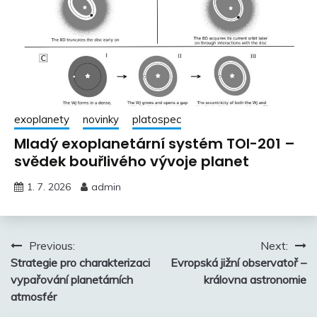
exoplanety
novinky
platospec
Mladý exoplanetární systém TOI-201 –
svědek bouřlivého vývoje planet
1. 7. 2026
admin
Navigace
Previous:
Next:
Strategie pro charakterizaci
Evropská jižní observatoř –
pro
vypařování planetárních
královna astronomie
příspěvek
atmosfér