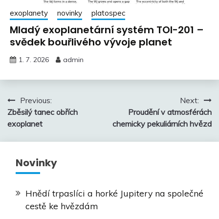
exoplanety
novinky
platospec
Mladý exoplanetární systém TOI-201 –
svědek bouřlivého vývoje planet
1. 7. 2026
admin
Navigace
Previous:
Next:
Zběsilý tanec obřích
Proudění v atmosférách
pro
exoplanet
chemicky pekuliárních hvězd
příspěvek
Novinky
Hnědí trpaslíci a horké Jupitery na společné
cestě ke hvězdám