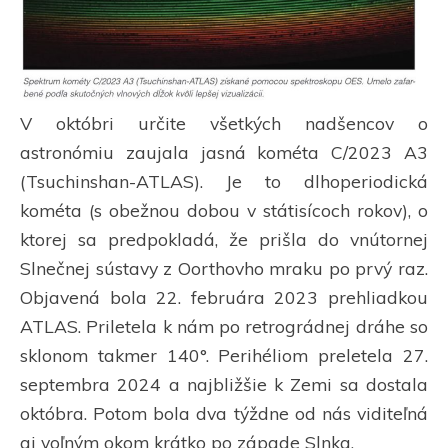
V októbri určite všetkých nadšencov o
astronómiu zaujala jasná kométa C/2023 A3
(Tsuchinshan-ATLAS). Je to dlhoperiodická
kométa (s obežnou dobou v státisícoch rokov), o
ktorej sa predpokladá, že prišla do vnútornej
Slnečnej sústavy z Oorthovho mraku po prvý raz.
Objavená bola 22. februára 2023 prehliadkou
ATLAS. Priletela k nám po retrográdnej dráhe so
sklonom takmer 140°. Perihéliom preletela 27.
septembra 2024 a najbližšie k Zemi sa dostala
októbra. Potom bola dva týždne od nás viditeľná
aj voľným okom krátko po západe Slnka.