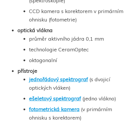
(spektroskopie)
CCD kamera s korektorem v primárním
ohnisku (fotometrie)
optická vlákna
průměr aktivního jádra 0,1 mm
technologie CeramOptec
oktogonalní
přístroje
jednořádový spektrograf
(s dvojicí
optických vláken)
ešeletový spektrograf
(jedno vlákno)
fotometri
cká k
amera
(v primárním
ohnisku s korektorem)