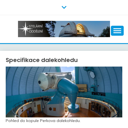
Skip
to
content
Specifikace dalekohledu
Pohled do kopule Perkova dalekohledu.