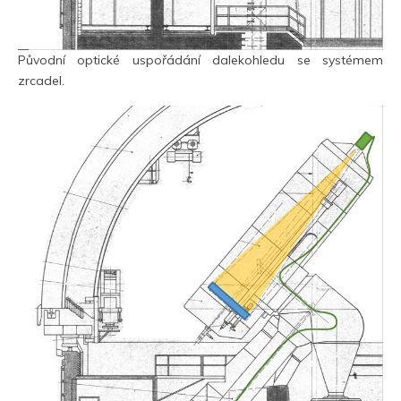
Původní optické uspořádání dalekohledu se systémem
zrcadel.