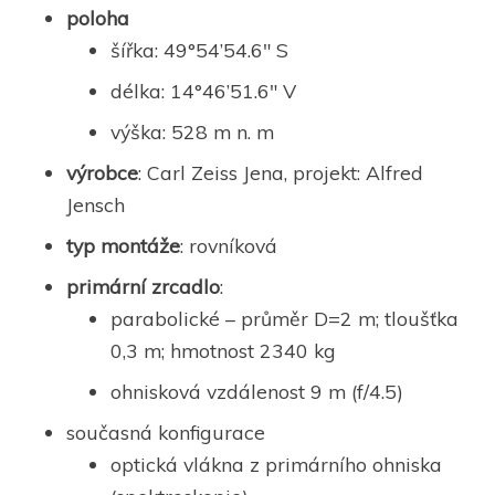
poloha
šířka: 49°54’54.6″ S
délka: 14°46’51.6″ V
výška: 528 m n. m
výrobce
: Carl Zeiss Jena, projekt: Alfred
Jensch
typ montáže
: rovníková
primární zrcadlo
:
parabolické – průměr D=2 m; tloušťka
0,3 m; hmotnost 2340 kg
ohnisková vzdálenost 9 m (f/4.5)
současná konfigurace
optická vlákna z primárního ohniska